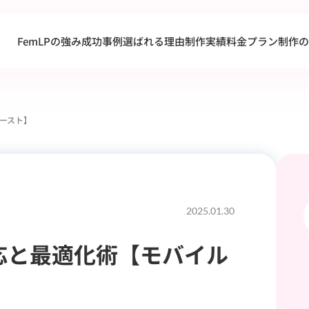
FemLPの強み
成功事例
選ばれる理由
制作実績
料金プラン
制作の
ースト】
2025.01.30
応と最適化術【モバイル