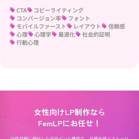
CTA
コピーライティング
コンバージョン率
フォント
モバイルファースト
レイアウト
信頼感
心理
心理学
最適化
社会的証明
行動心理
女性向けLP制作なら
FemLPにお任せ！
女性目線に特化したデザインと構成で、
共感を呼ぶストーリ